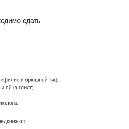
ходимо сдать
 сифилис и брюшной тиф;
 и яйца глист;
колога.
медкнижки: