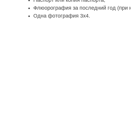
Паспорт или копия паспорта;
Флюорография за последний год (при 
Одна фотография 3х4.