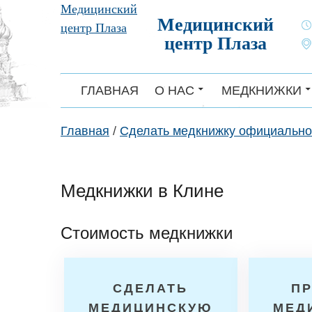
Skip
Медицинский
Медицинский
to
центр Плаза
центр Плаза
content
ГЛАВНАЯ
О НАС
МЕДКНИЖКИ
Главная
/
Сделать медкнижку официально
Медкнижки в Клине
Стоимость медкнижки
СДЕЛАТЬ
П
МЕДИЦИНСКУЮ
МЕД